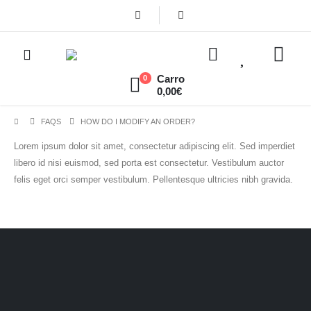
Carro
0
0,00
€
FAQS
HOW DO I MODIFY AN ORDER?
Lorem ipsum dolor sit amet, consectetur adipiscing elit. Sed imperdiet
libero id nisi euismod, sed porta est consectetur. Vestibulum auctor
felis eget orci semper vestibulum. Pellentesque ultricies nibh gravida.