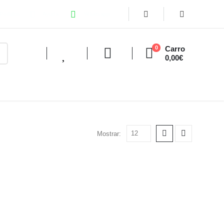
Pedidos
Ayuda
Whatsapp
Carro
0
0,00
€
Mostrar: